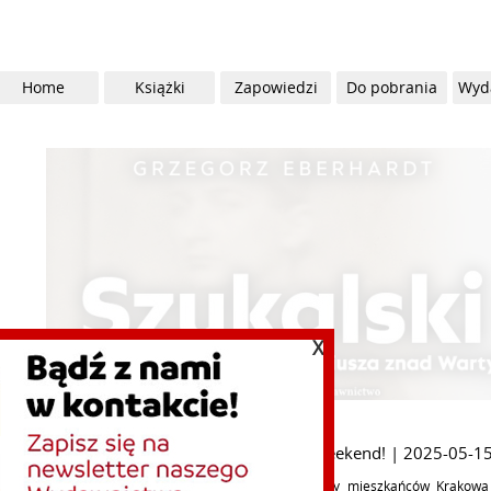
Home
Książki
Zapowiedzi
Do pobrania
Wyd
X
akowski Kiermasz Dobrej Książki już w ten weekend! | 2025-05-1
end 17-18 maja 2025 roku serdecznie zapraszamy mieszkańców Krakowa 