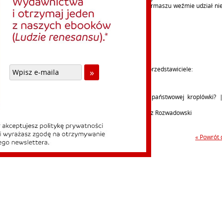
lski na 3. kiermasz Dobrej Książki. W tegorocznym kiermaszu weźmie udział ni
ców oraz szerokie grono autorów.
ym stoisku w sobotę pojawią się:
z Rozwadowski godz. 13-19
zczepkowski godz. 13-16
ystąpienia w sali wykładowej będą również mieć nasi przedstawiciele:
 17 maja 2025 r.
14:00 Jak utrzymać się na rynku wydawniczym bez państwowej kroplówki? 
Pertkiewicz
5:00 Polska szkoła na drodze do totalitaryzmu | Dariusz Rozwadowski
« Powrót d