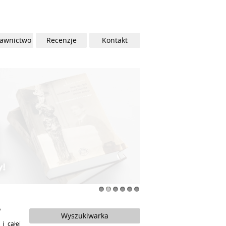
awnictwo
Recenzje
Kontakt
1
2
3
4
5
6
5
Wyszukiwarka
i całej