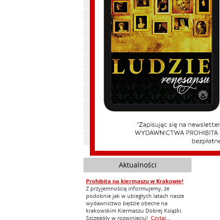
Polityka, publicystyka
Małopo
wystaw
Historia
Na nasz
Ekonomia
Darius
Beletrystyka
Jerzy S
Cywilizacja
Swoje w
Feliks Koneczny
Sobota,
Zdrowie
13:15 
Toboła-
Ebooki
14:15 1
Audiobooki
Zapowiedzi
Aktualności
Prohibita na kiermaszu w Krakowie!
Z przyjemnością informujemy, że
podobnie jak w ubiegłych latach nasze
wydawnictwo będzie obecne na
krakowskim Kiermaszu Dobrej Książki.
Szczegóły w rozwinięciu!
Czytaj...