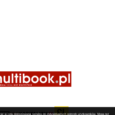
oraz w celu dostosowania serwisu do indywidualnych potrzeb użytkowników. Mogą też