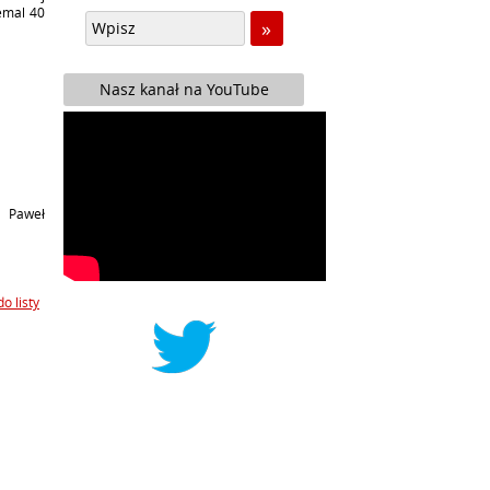
emal 40
Nasz kanał na YouTube
| Paweł
o listy