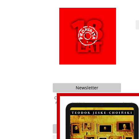
Newsletter
Chcesz być na bieżąco z promocjami i
nowościami naszego Wydawnictwa ?
3. Kr
Kategorie
W week