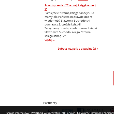
Przedsprzedaż "Czarnej księgi sanacji
2"
Pamiętacie "Czarną księgę sanacji"? To
mamy dla Państwa naprawdę dobrą
wiadomość! Sławomir Suchodolski
powraca z 2. częścią książki!
Zaczynamy przedsprzedaż nowej książki
Sławomira Suchodolskiego "Czarna
księga sanacji 2":
Czytaj...
Zobacz wszystkie aktualności »
Partnerzy
Serwis internetowy
Prohibita
wykorzystuje pliki cookie. Używamy informacji zapisa