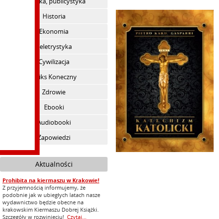
Polityka, publicystyka
Historia
Ekonomia
Beletrystyka
Cywilizacja
Feliks Koneczny
Zdrowie
Ebooki
Audiobooki
Zapowiedzi
Aktualności
Prohibita na kiermaszu w Krakowie!
Z przyjemnością informujemy, że
podobnie jak w ubiegłych latach nasze
wydawnictwo będzie obecne na
krakowskim Kiermaszu Dobrej Książki.
Szczegóły w rozwinięciu!
Czytaj...