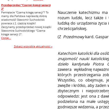
Przedsprzedaż "Czarnej księgi sanacji
2"
Nauczenie katechizmu ma j
Pamiętacie "Czarną księgę sanacji"? To
mamy dla Państwa naprawdę dobrą
rozum ludzki, lecz także i
wiadomość! Sławomir Suchodolski
ludzką do urządzenia życia 
powraca z 2. częścią książki!
Zaczynamy przedsprzedaż nowej książki
chrześcijańskiej.
Sławomira Suchodolskiego "Czarna
księga sanacji 2":
(Z
Przedmowy
kard. Gaspar
Czytaj...
Zobacz wszystkie aktualności »
Katechizm katolicki dla osó
znajomość nauki katolickie
dzieło kardynała Piotra 
zawiera wykładnię najważnie
których przestrzegania zob
Wszystko, co obejmuje, je
zwięźle i krótko, aby żaden 
zbytecznym i niepotrzeb
odpowiedzi: jest ona z daw
podzielona na małe ustępy
godniejsze widzenia, a przez