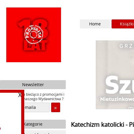
Home
Książki
Newsletter
X
Chcesz być na bieżąco z promocjami i
nowościami naszego Wydawnictwa ?
Katechizm katolicki - P
Kategorie