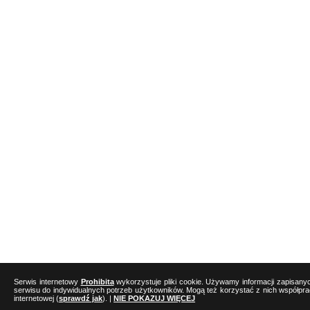
Serwis internetowy
Prohibita
wykorzystuje pliki cookie. Używamy informacji zapisany
serwisu do indywidualnych potrzeb użytkowników. Mogą też korzystać z nich współpr
internetowej (
sprawdź jak
). |
NIE POKAZUJ WIĘCEJ