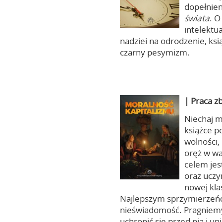
dopełnie
świata
. O
intelektu
nadziei na odrodzenie, ksi
czarny pesymizm.
|
Praca z
Niechaj m
książce p
wolności,
oręż w wa
celem jest
oraz uczy
nowej kla
Najlepszym sprzymierzeń
nieświadomość. Pragniemy,
uchronić się przed nią i u