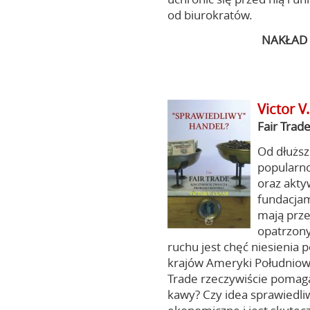
od biurokratów.
NAKŁAD 
Victor V
Fair Trad
Od dłużs
popularno
oraz akty
fundacjam
mają prz
opatrzony
ruchu jest chęć niesienia
krajów Ameryki Południowe
Trade rzeczywiście pomag
kawy? Czy idea sprawiedl