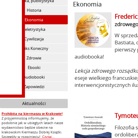
Polityka, publicystyka
Ekonomia
Historia
Frederic
Ekonomia
zdrowego
Beletrystyka
W sprzeda
Cywilizacja
Bastiata,
Feliks Koneczny
pierwszy 
audiobooka!
Zdrowie
Ebooki
Lekcja zdrowego rozsądk
Audiobooki
eseje wielkiego francuski
interwencjonistycznych ilu
Zapowiedzi
Aktualności
Prohibita na kiermaszu w Krakowie!
Tymoteu
Z przyjemnością informujemy, że
podobnie jak w ubiegłych latach nasze
Filozofia
wydawnictwo będzie obecne na
krakowskim Kiermaszu Dobrej Książki.
ordoliber
Szczegóły w rozwinięciu!
Czytaj...