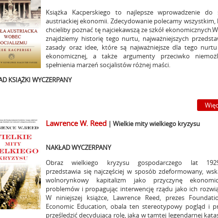
Książka Kacperskiego to najlepsze wprowadzenie do 
austriackiej ekonomii. Zdecydowanie polecamy wszystkim, 
chcieliby poznać tę najciekawszą ze szkół ekonomicznych.W
znajdziemy historię tego nurtu, najważniejszych przedstawi
zasady oraz idee, które są najważniejsze dla tego nurtu
ekonomicznej, a także argumenty przeciwko niemożl
spełnienia marzeń socjalistów różnej maści.
AD KSIĄŻKI WYCZERPANY
Więc
Lawrence W. Reed
| Wielkie mity wielkiego kryzysu
NAKŁAD WYCZERPANY
Obraz wielkiego kryzysu gospodarczego lat 1929
przedstawia się najczęściej w sposób zdeformowany, wsk
wolnorynkowy kapitalizm jako przyczynę ekonomic
problemów i propagując interwencję rządu jako ich rozwią
W niniejszej książce, Lawrence Reed, prezes Foundati
Economic Education, obala ten stereotypowy pogląd i p
prześledzić decydującą rolę, jaką w tamtej legendarnej kata