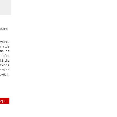
darki
owanie
na złe
się na
ności,
ki dla
szkodą
ralna
awła II
ej »