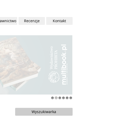
awnictwo
Recenzje
Kontakt
1
2
3
4
5
6
Wyszukiwarka