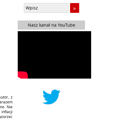
Nasz kanał na YouTube
Autor, z
zarazem
nno. Nie
inflacji
wzorzec