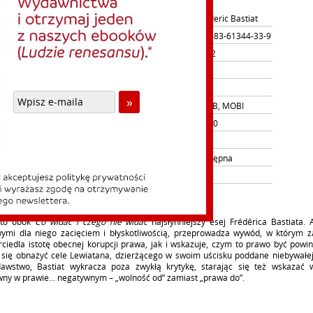
Autor:
Frederic Bastiat
ISBN:
978-83-61344-33-9
Rok wydania
2012
Il.stron:
Oprawa
Format:
EPUB, MOBI
Cena detaliczna:
12.00
Nasza cena:
9.00
Dostępność:
dostępna
Ebook:
nie
to obok
Co widać i czego nie widać
najsłynniejszy esej Frédérica Bastiata. 
wymi dla niego zacięciem i błyskotliwością, przeprowadza wywód, w którym 
ciedla istotę obecnej korupcji prawa, jak i wskazuje, czym to prawo być powi
 się obnażyć cele Lewiatana, dzierżącego w swoim uścisku poddane niebywałej 
awstwo, Bastiat wykracza poza zwykłą krytykę, starając się też wskazać 
wny w prawie… negatywnym – „wolność od” zamiast „prawa do”.