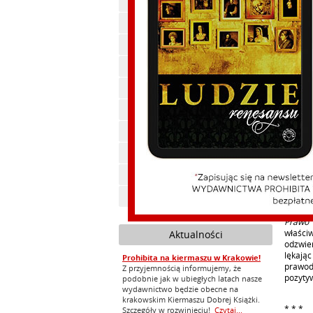
Polityka, publicystyka
Historia
Ekonomia
Beletrystyka
Cywilizacja
Feliks Koneczny
Zdrowie
Ebooki
Audiobooki
Zapowiedzi
Prawo
właści
Aktualności
odzwier
lękając
Prohibita na kiermaszu w Krakowie!
prawod
Z przyjemnością informujemy, że
pozyty
podobnie jak w ubiegłych latach nasze
wydawnictwo będzie obecne na
krakowskim Kiermaszu Dobrej Książki.
* * *
Szczegóły w rozwinięciu!
Czytaj...