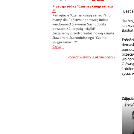
Przedsprzedaż "Czarnej księgi sanacji
2"
"Bastia
Pamiętacie "Czarną księgę sanacji"? To
mamy dla Państwa naprawdę dobrą
"Każdy
wiadomość! Sławomir Suchodolski
zaszcz
powraca z 2. częścią książki!
Bastiat
Zaczynamy przedsprzedaż nowej książki
Sławomira Suchodolskiego "Czarna
Frédér
księga sanacji 2":
demask
Czytaj...
pomocą
przeci
Zobacz wszystkie aktualności »
wolnor
Główną
źródłe
życia, 
Zdjęcia