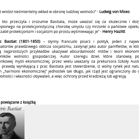
t wniósł nieśmiertelny wkład w obronę ludzkiej wolności” -
Ludwig von Mises
, kto przeczyta i zrozumie Bastiata, może uważać się za skutecznie i doż
epionego na protekcjonistyczną chorobę umysłu czy mrzonki o państwie opiek
 zabił protekcjonizm i socjalizm po prostu wyśmiewając je” -
Henry Hazlitt
ic Bastiat (1801-1850)
– słynny francuski pisarz i polityk, jeden z najwi
atorów prawdziwego oblicza socjalizmu, zasłynął jako autor pamfletów, w któ
 najprostszych przykładów ukazywał absurdalnoość mitów i teorii ekonom
wników wolności gospodarczej. Autor szeregu dzieł, które stanowią p
ynkowej myśli ekonomicznej, przez wielu uważany za prekursora Szkoły Austri
 prawdą wynikającą z prac Bastiata jest stwierdzenie, iż wolny rynek jest nat
m „harmonii ekonomicznej” jednostek tak długo, jak rząd jest ograniczony do 
wolności i własności obywateli, a więc ochrony przed kradzieżą lub agresją.
 powiązane z książką