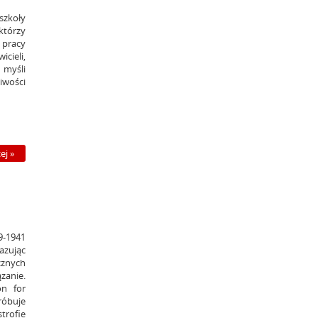
szkoły
którzy
 pracy
cieli,
 myśli
iwości
ej »
-1941
azując
znych
zanie.
on for
róbuje
strofie