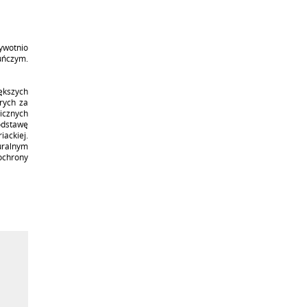
ywotnio
uńczym.
ększych
rych za
icznych
odstawę
ackiej.
uralnym
ochrony