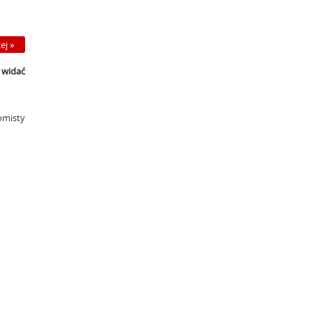
ej »
e widać
omisty