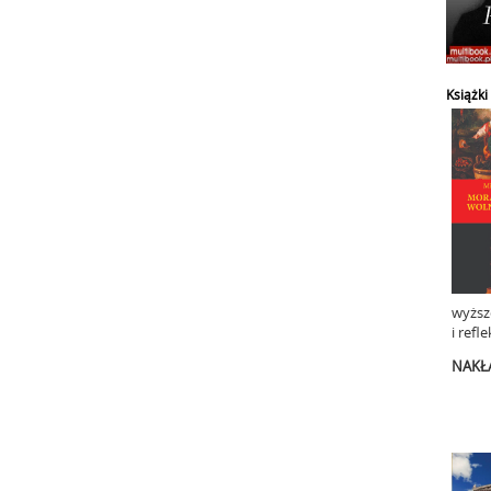
Książk
wyższo
i ref
NAKŁ