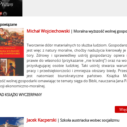
i powiązane
Michał Wojciechowski
| Moralna wyższość wolnej gospo
Tworzenie dóbr materialnych to służba ludziom. Gospodar
jest więc z natury moralne, choćby nadużycia kierowały je 
tory. Zdrowy i sprawiedliwy ustrój gospodarczy opiera 
prawie do własności (przykazanie „nie kradnij”) oraz na wol
przysługującej osobie ludzkiej. Taki ustrój stwarza warun
pracy i przedsiębiorczości i zmniejsza obszary biedy. Prze
jest natomiast biurokratyczne państwo. Książka Mo
ść wolnej gospodarki omawiając te tematy sięga do Biblii, nauczania Jana P
leksji ekonomiczno-moralnej.
AD KSIĄŻKI WYCZERPANY
Więc
Jacek Kacperski
| Szkoła austriacka wobec socjalizmu