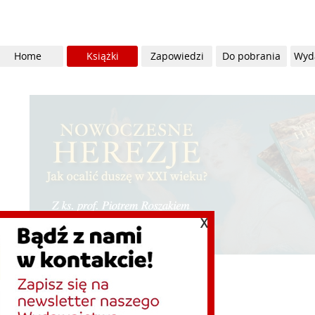
Home
Książki
Zapowiedzi
Do pobrania
Wyd
X
 EBOOK - Frederic Bastiat