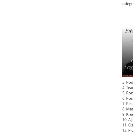
odegr
3. Pod
4. Tea
5. Ro
6. Po
7. Res
8. Ma
9. Kre
10. Al
11. Os
12. P