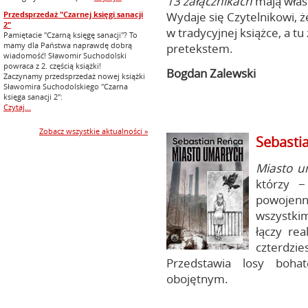
13 załącznikach
mają właśn
Przedsprzedaż "Czarnej księgi sanacji
Wydaje się Czytelnikowi, że
2"
w tradycyjnej książce, a tu 
Pamiętacie "Czarną księgę sanacji"? To
mamy dla Państwa naprawdę dobrą
pretekstem.
wiadomość! Sławomir Suchodolski
powraca z 2. częścią książki!
Bogdan Zalewski
Zaczynamy przedsprzedaż nowej książki
Sławomira Suchodolskiego "Czarna
księga sanacji 2":
Czytaj...
Zobacz wszystkie aktualności »
Sebasti
Miasto u
którzy −
powojen
wszystki
łączy rea
czterdz
Przedstawia losy boha
obojętnym.