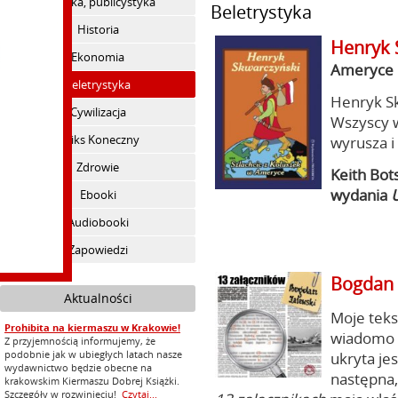
Polityka, publicystyka
Beletrystyka
Historia
Henryk 
Ekonomia
Ameryce
Beletrystyka
Henryk Sk
Cywilizacja
Wszyscy w
Feliks Koneczny
wyrusza i 
Zdrowie
Keith Bot
wydania
Ebooki
Audiobooki
Zapowiedzi
Bogdan 
Aktualności
Moje teks
Prohibita na kiermaszu w Krakowie!
wiadomo t
Z przyjemnością informujemy, że
podobnie jak w ubiegłych latach nasze
ukryta jes
wydawnictwo będzie obecne na
następna,
krakowskim Kiermaszu Dobrej Książki.
Szczegóły w rozwinięciu!
Czytaj...