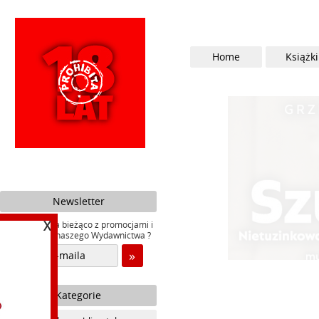
Home
Książki
Newsletter
X
Chcesz być na bieżąco z promocjami i
nowościami naszego Wydawnictwa ?
Kategorie