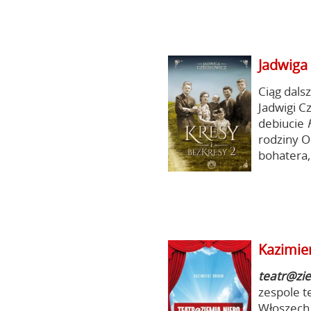
Jadwiga
Ciąg dals
Jadwigi C
debiucie
rodziny O
bohatera,
Kazimie
teatr@zi
zespole t
Włoszech,