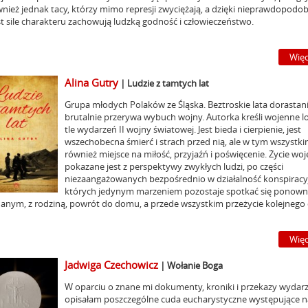
wnież jednak tacy, którzy mimo represji zwyciężają, a dzięki nieprawdopodo
t sile charakteru zachowują ludzką godność i człowieczeństwo.
Więc
Alina Gutry
|
Ludzie z tamtych lat
Grupa młodych Polaków ze Śląska. Beztroskie lata dorastan
brutalnie przerywa wybuch wojny. Autorka kreśli wojenne l
tle wydarzeń II wojny światowej. Jest bieda i cierpienie, jest
wszechobecna śmierć i strach przed nią, ale w tym wszystki
również miejsce na miłość, przyjaźń i poświęcenie. Życie wo
pokazane jest z perspektywy zwykłych ludzi, po części
niezaangażowanych bezpośrednio w działalność konspiracy
których jedynym marzeniem pozostaje spotkać się ponowni
anym, z rodziną, powrót do domu, a przede wszystkim przeżycie kolejnego d
Więc
Jadwiga Czechowicz
|
Wołanie Boga
W oparciu o znane mi dokumenty, kroniki i przekazy wydar
opisałam poszczególne cuda eucharystyczne występujące n