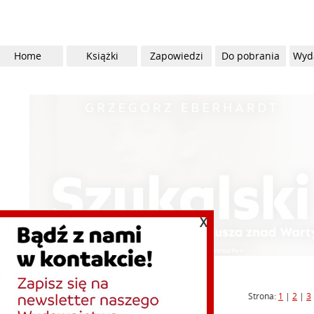
Home
Książki
Zapowiedzi
Do pobrania
Wyd
X
Strona:
1
|
2
|
3