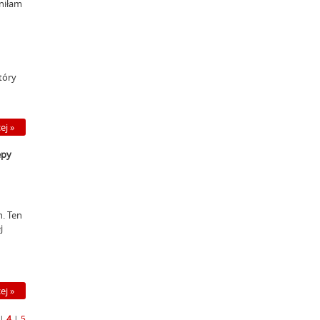
yniłam
tóry
ej »
epy
h. Ten
j
ej »
|
4
|
5