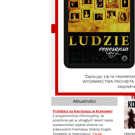
Polityka, publicystyka
Belet
Historia
Ekonomia
Beletrystyka
Cywilizacja
Feliks Koneczny
Zdrowie
Ebooki
Audiobooki
Zapowiedzi
Aktualności
Prohibita na kiermaszu w Krakowie!
Z przyjemnością informujemy, że
podobnie jak w ubiegłych latach nasze
wydawnictwo będzie obecne na
krakowskim Kiermaszu Dobrej Książki.
repre
Szczegóły w rozwinięciu!
Czytaj...