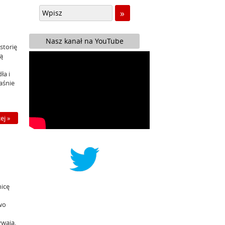
Nasz kanał na YouTube
storię
ią
ła i
aśnie
ej »
nicę
wo
ywają.