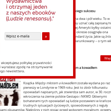
rystyka
Garet Garrett
|
Istota amerykańskiego sukcesu
Naród amerykański istnieje niespełna dwa i pół wieku. To w
dziejach świata tak niewiele, że gdyby uznać całą zapisaną hi
ludzkości za jeden dzień, udział w niej Ameryki byłby ostatn
półgodziną. Mimo to, w tak krótkim okresie osiągnęła ona
najwyższy na świecie materialny standard życia. Jakie są źród
istota tego sukcesu, czym był on uwarunkowany – o tym wł
opowiada niniejsza książka.
Więc
Stefan Korboński
|
Między młotem a kowadłem
NAKŁAD KSIĄŻKI WYCZERPANY
Książka
Między młotem a kowadłem
została wydana po raz
pierwszy w Londynie w 1969 roku. Jest to zbiór kilkunastu
opowiadań napisanych, jak stwierdza sam autor, w 30. rocz
wkroczenia na ziemie polskie Gestapo i NKWD. Głównymi
bohaterami tych opowiadań są ludzie postawieni w krańco
trudnych sytuacjach życiowych, spowodowanych z reguły
sjami okupantów. Niektórzy z nich stojąc przed wyborem moralnym, przegr