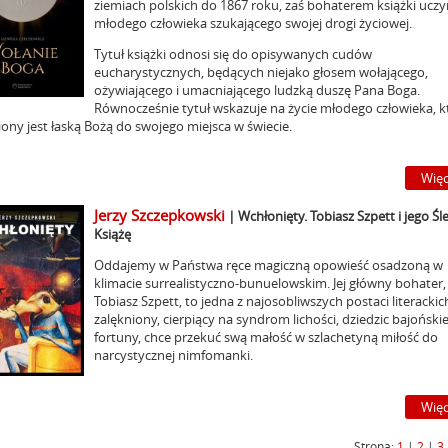
ziemiach polskich do 1867 roku, zaś bohaterem książki ucz
młodego człowieka szukającego swojej drogi życiowej.
Tytuł książki odnosi się do opisywanych cudów
eucharystycznych, będących niejako głosem wołającego,
ożywiającego i umacniającego ludzką duszę Pana Boga.
Równocześnie tytuł wskazuje na życie młodego człowieka, k
ony jest łaską Bożą do swojego miejsca w świecie.
Więc
Jerzy Szczepkowski
|
Wchłonięty. Tobiasz Szpett i jego Śl
Książę
Oddajemy w Państwa ręce magiczną opowieść osadzoną w
klimacie surrealistyczno-bunuelowskim. Jej główny bohater,
Tobiasz Szpett, to jedna z najosobliwszych postaci literackic
zalękniony, cierpiący na syndrom lichości, dziedzic bajońskie
fortuny, chce przekuć swą małość w szlachetyną miłość do
narcystycznej nimfomanki.
Więc
Strona:
1
|
2
|
3