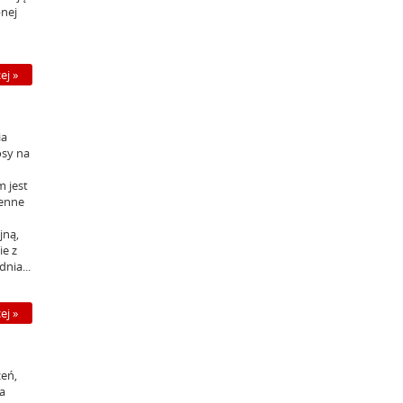
bnej
ej »
ia
osy na
m jest
jenne
jną,
e z
nia...
ej »
zeń,
a