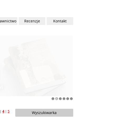
awnictwo
Recenzje
Kontakt
1
2
3
4
5
6
|
4
|
5
Wyszukiwarka