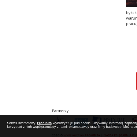
była 
warun
pracuj
Partnerzy
Serwis internetowy
Prohibita
wykorzystuje pliki cookie. Używamy informacji zapisa
korzystać z nich współpracujący z nami reklamodawcy oraz firmy badawcze. Można zmi
2020 ©
Wydawnictwo PROHIBITA
|
NASZA KSIĘGARNIA ON