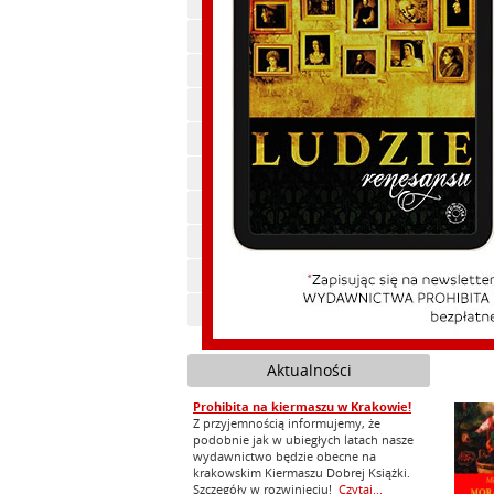
Polityka, publicystyka
Książk
Historia
Ekonomia
Beletrystyka
Cywilizacja
Feliks Koneczny
Zdrowie
Ebooki
wniosk
ale i 
Audiobooki
imponu
Zapowiedzi
NAKŁ
Aktualności
Prohibita na kiermaszu w Krakowie!
Z przyjemnością informujemy, że
podobnie jak w ubiegłych latach nasze
wydawnictwo będzie obecne na
krakowskim Kiermaszu Dobrej Książki.
Szczegóły w rozwinięciu!
Czytaj...