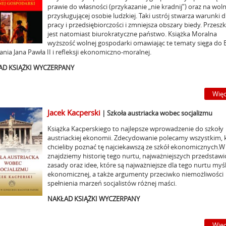
prawie do własności (przykazanie „nie kradnij”) oraz na woln
przysługującej osobie ludzkiej. Taki ustrój stwarza warunki d
pracy i przedsiębiorczości i zmniejsza obszary biedy. Przesz
jest natomiast biurokratyczne państwo. Książka Moralna
wyższość wolnej gospodarki omawiając te tematy sięga do Bi
nia Jana Pawła II i refleksji ekonomiczno-moralnej.
AD KSIĄŻKI WYCZERPANY
Więc
Jacek Kacperski
|
Szkoła austriacka wobec socjalizmu
Książka Kacperskiego to najlepsze wprowadzenie do szkoły
austriackiej ekonomii. Zdecydowanie polecamy wszystkim, 
chcieliby poznać tę najciekawszą ze szkół ekonomicznych.W
znajdziemy historię tego nurtu, najważniejszych przedstawici
zasady oraz idee, które są najważniejsze dla tego nurtu myśl
ekonomicznej, a także argumenty przeciwko niemożliwości
spełnienia marzeń socjalistów różnej maści.
NAKŁAD KSIĄŻKI WYCZERPANY
Więc