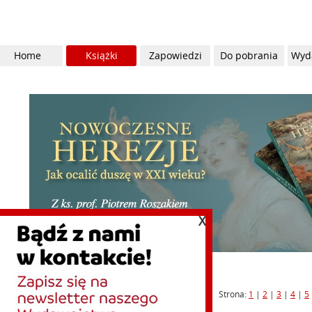
Home
Książki
Zapowiedzi
Do pobrania
Wyd
X
Strona:
1
|
2
|
3
|
4
|
5