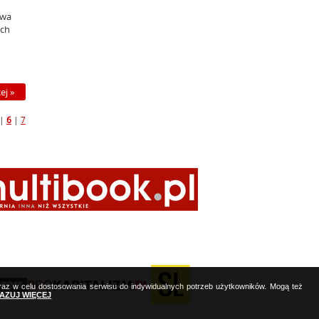
owa
ich
ej »
|
6
|
7
oraz w celu dostosowania serwisu do indywidualnych potrzeb użytkowników. Mogą też
KAZUJ WIĘCEJ