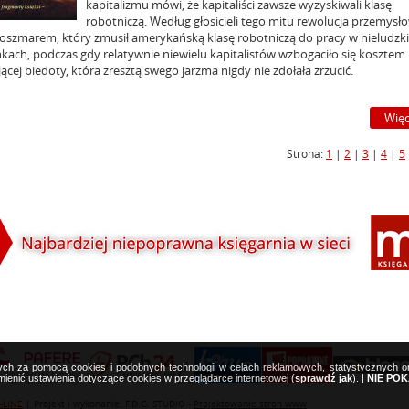
kapitalizmu mówi, że kapitaliści zawsze wyzyskiwali klasę
robotniczą. Według głosicieli tego mitu rewolucja przemysł
koszmarem, który zmusił amerykańską klasę robotniczą do pracy w nieludzk
kach, podczas gdy relatywnie niewielu kapitalistów wzbogaciło się kosztem
ącej biedoty, która zresztą swego jarzma nigdy nie zdołała zrzucić.
Więc
Strona:
1
|
2
|
3
|
4
|
5
nych za pomocą cookies i podobnych technologii w celach reklamowych, statystycznych 
enić ustawienia dotyczące cookies w przeglądarce internetowej (
sprawdź jak
). |
NIE PO
-LINE
| Projekt i wykonanie: F.D.G. STUDIO -
Projektowanie stron www