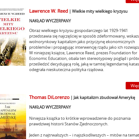
Lawrence W. Reed
|
Wielkie mity wielkiego kryzysu
NAKŁAD WYCZERPANY
Obraz wielkiego kryzysu gospodarczego lat 1929-1941
przedstawia się najczęściej w sposób zdeformowany, wskaz
wolnorynkowy kapitalizm jako przyczynę ekonomicznych
problemów i propagując interwencję rządu jako ich rozwiąza
W niniejszej książce, Lawrence Reed, prezes Foundation for
Economic Education, obala ten stereotypowy pogląd i prób
prześledzić decydującą rolę, jaką w tamtej legendarnej katas
odegrała nieskuteczna polityka rządowa.
Więc
Thomas DiLorenzo
|
Jak kapitalizm zbudował Amerykę
NAKŁAD WYCZERPANY
Niniejsza książka to krótkie wprowadzenie do poznania
prawdziwej historii Stanów Zjednoczonych.
Jeden z najtrwalszych – i najszkodliwszych – mitów na tema