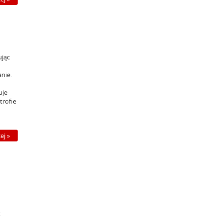
ując
nie.
uje
trofie
ej »
t