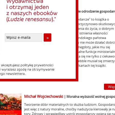
i
Richard Prebble
|
Nowozelandzkie odrodzenie gospodar
"Nowozelandzkie odrodzenie gospodarcze" to książka o
wartościach, o ideach, o związkach przyczynowo-skutkowyc
konieczności pozytywnego nastawienia do życia, o dobrym
przywództwie, o fatalnych skutkach istnienia własności
państwowej oraz o klęsce nowozelandzkiego państwa
opiekuńczego, które z definicji nigdy nie może działać dobrz
Autor opowiada ciekawe historie i anegdoty, jakie mu się
przydarzyły kiedy pełnił odpowiedzialne funkcje ministerialn
i płynące z tych wydarzeń. Dzięki temu książkę czyta się nie tylko z ciekawoś
z uśmiechem na ustach, bo liczba absurdów, z jaką Prebble musiał się zmierzy
jąco wielka. Jak sobie z tym poradził, opowiada na kartach tej książki.
AD KSIĄŻKI WYCZERPANY
Więc
Michał Wojciechowski
|
Moralna wyższość wolnej gospo
Tworzenie dóbr materialnych to służba ludziom. Gospodar
jest więc z natury moralne, choćby nadużycia kierowały je na
tory. Zdrowy i sprawiedliwy ustrój gospodarczy opiera się n