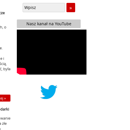
cze
Nasz kanał na YouTube
h, o
e.
e i
cią,
ć, była
ej »
darki
owanie
 złe
a