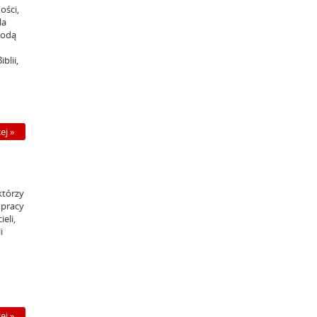
ości,
la
kodą
blii,
ej »
którzy
 pracy
eli,
i
ej »