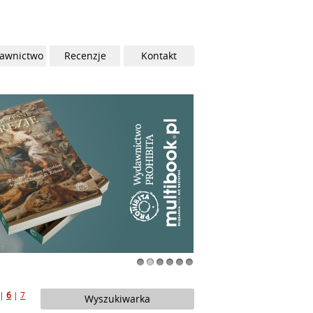
awnictwo
Recenzje
Kontakt
1
2
3
4
5
6
|
6
|
7
Wyszukiwarka